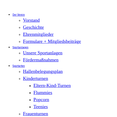
Zum
Inhalt
springen
Der Verein
Vorstand
Geschichte
Ehrenmitglieder
Formulare + Mitgliedsbeiträge
Sportanlagen
Unsere Sportanlagen
Fördermaßnahmen
Sportarten
Hallenbelegungsplan
Kinderturnen
Eltern-Kind-Turnen
Flummies
Popcorn
Teenies
Frauenturnen