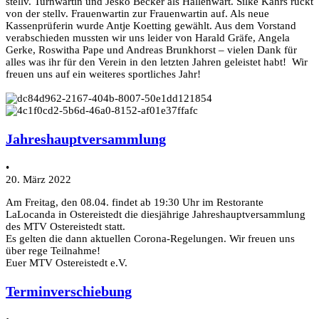
stellv. Turnwartin und Jesko Becker als Hallenwart. Silke Kahrs rückt
von der stellv. Frauenwartin zur Frauenwartin auf. Als neue
Kassenprüferin wurde Antje Koetting gewählt. Aus dem Vorstand
verabschieden mussten wir uns leider von Harald Gräfe, Angela
Gerke, Roswitha Pape und Andreas Brunkhorst – vielen Dank für
alles was ihr für den Verein in den letzten Jahren geleistet habt! Wir
freuen uns auf ein weiteres sportliches Jahr!
Jahreshauptversammlung
•
20. März 2022
Am Freitag, den 08.04. findet ab 19:30 Uhr im Restorante
LaLocanda in Ostereistedt die diesjährige Jahreshauptversammlung
des MTV Ostereistedt statt.
Es gelten die dann aktuellen Corona-Regelungen. Wir freuen uns
über rege Teilnahme!
Euer MTV Ostereistedt e.V.
Terminverschiebung