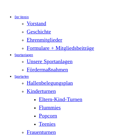
Zum
Inhalt
springen
Der Verein
Vorstand
Geschichte
Ehrenmitglieder
Formulare + Mitgliedsbeiträge
Sportanlagen
Unsere Sportanlagen
Fördermaßnahmen
Sportarten
Hallenbelegungsplan
Kinderturnen
Eltern-Kind-Turnen
Flummies
Popcorn
Teenies
Frauenturnen