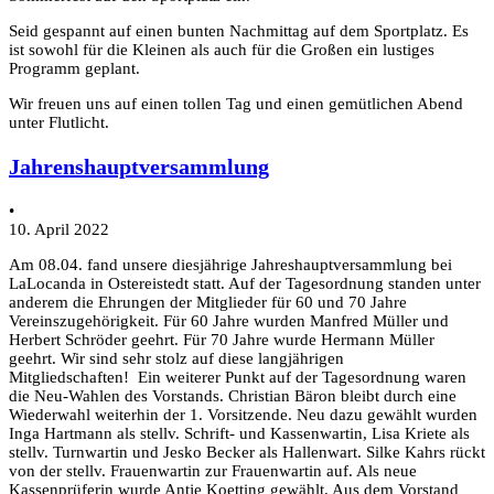
Seid gespannt auf einen bunten Nachmittag auf dem Sportplatz. Es
ist sowohl für die Kleinen als auch für die Großen ein lustiges
Programm geplant.
Wir freuen uns auf einen tollen Tag und einen gemütlichen Abend
unter Flutlicht.
Jahrenshauptversammlung
•
10. April 2022
Am 08.04. fand unsere diesjährige Jahreshauptversammlung bei
LaLocanda in Ostereistedt statt. Auf der Tagesordnung standen unter
anderem die Ehrungen der Mitglieder für 60 und 70 Jahre
Vereinszugehörigkeit. Für 60 Jahre wurden Manfred Müller und
Herbert Schröder geehrt. Für 70 Jahre wurde Hermann Müller
geehrt. Wir sind sehr stolz auf diese langjährigen
Mitgliedschaften! Ein weiterer Punkt auf der Tagesordnung waren
die Neu-Wahlen des Vorstands. Christian Bäron bleibt durch eine
Wiederwahl weiterhin der 1. Vorsitzende. Neu dazu gewählt wurden
Inga Hartmann als stellv. Schrift- und Kassenwartin, Lisa Kriete als
stellv. Turnwartin und Jesko Becker als Hallenwart. Silke Kahrs rückt
von der stellv. Frauenwartin zur Frauenwartin auf. Als neue
Kassenprüferin wurde Antje Koetting gewählt. Aus dem Vorstand