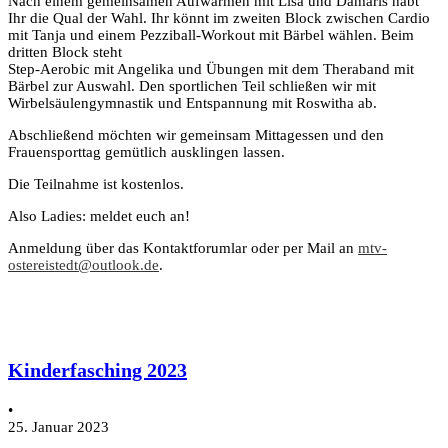
Nach einem gemeinsamen Aufwärmen mit Lisa und Damaris habt
Ihr die Qual der Wahl. Ihr könnt im zweiten Block zwischen Cardio
mit Tanja und einem Pezziball-Workout mit Bärbel wählen. Beim
dritten Block steht
Step-Aerobic mit Angelika und Übungen mit dem Theraband mit
Bärbel zur Auswahl. Den sportlichen Teil schließen wir mit
Wirbelsäulengymnastik und Entspannung mit Roswitha ab.
Abschließend möchten wir gemeinsam Mittagessen und den
Frauensporttag gemütlich ausklingen lassen.
Die Teilnahme ist kostenlos.
Also Ladies: meldet euch an!
Anmeldung über das Kontaktforumlar oder per Mail an
mtv-
ostereistedt@outlook.de
.
Kinderfasching 2023
•
25. Januar 2023