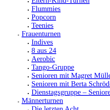
Eltern-Kind-Turnen
Flummies
Popcorn
Teenies
Frauenturnen
Indives
8 aus 24
Aerobic
Tango-Gruppe
Senioren mit Magret Müll
Senioren mit Berta Schröd
Dienstagsgruppe – Senior
Männerturnen
Die letzten Acht